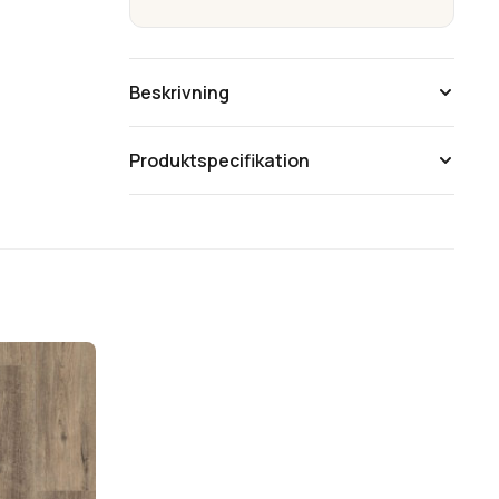
Beskrivning
BerryAlloc Original
Produktspecifikation
High Tech Loc Aluminium
Silent System