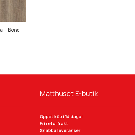
al – Bond
Original
Original
Matthuset E-butik
Öppet köp i 14 dagar
BerryAlloc Original
är en kollektion med
Fri returfrakt
Snabba leveranser
inspiration från den skandinaviska naturen,