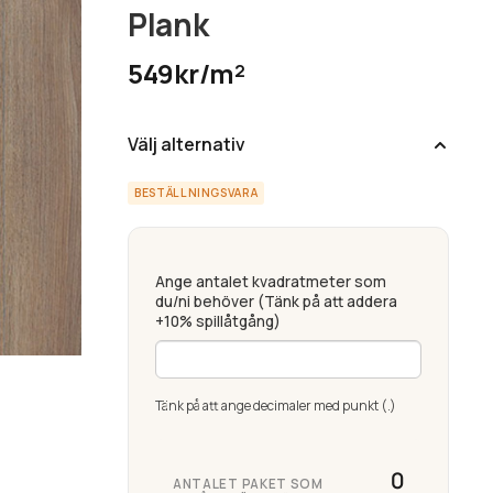
Plank
549kr/m²
Välj alternativ
BESTÄLLNINGSVARA
Ange antalet kvadratmeter som
du/ni behöver (Tänk på att addera
+10% spillåtgång)
Tänk på att ange decimaler med punkt (.)
ANTALET PAKET SOM