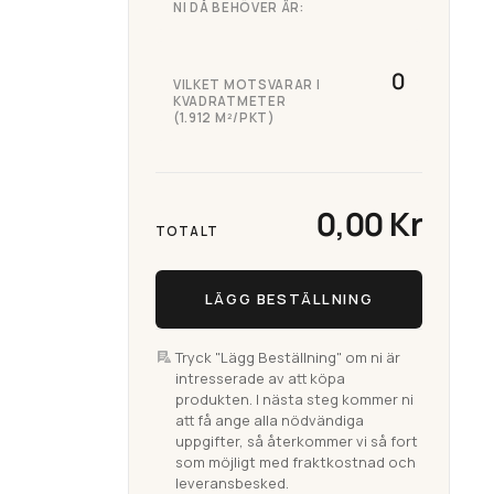
NI DÅ BEHÖVER ÄR:
VILKET MOTSVARAR I
KVADRATMETER
(1.912 M²/PKT)
0,00 Kr
TOTALT
LÄGG BESTÄLLNING
Tryck "Lägg Beställning" om ni är
intresserade av att köpa
produkten. I nästa steg kommer ni
att få ange alla nödvändiga
uppgifter, så återkommer vi så fort
som möjligt med fraktkostnad och
leveransbesked.