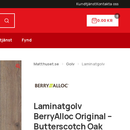
Kundtjänst
Kontakta oss
0
0.00
KR
tjänst
Fynd
Matthuset.se
Golv
Laminatgolv
Laminatgolv
BerryAlloc Original –
Butterscotch Oak