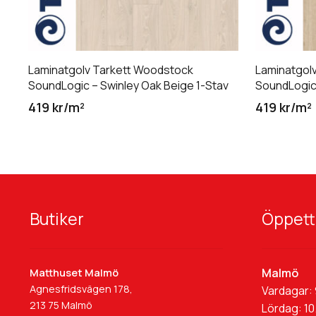
Laminatgolv Tarkett Woodstock
Laminatgol
SoundLogic – Swinley Oak Beige 1-Stav
SoundLogic 
419 kr/m²
419 kr/m²
Butiker
Öppett
Malmö
Matthuset Malmö
Agnesfridsvägen 178,
Vardagar: 
213 75 Malmö
Lördag: 10