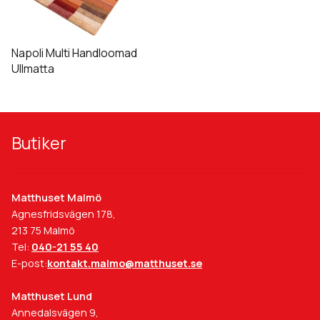
flera
varianter.
De
Napoli Multi Handloomad
olika
Ullmatta
alternativen
kan
väljas
på
Butiker
produktsidan
Matthuset Malmö
Agnesfridsvägen 178,
213 75 Malmö
Tel:
040-21 55 40
E-post:
kontakt.malmo@matthuset.se
Matthuset Lund
Annedalsvägen 9,