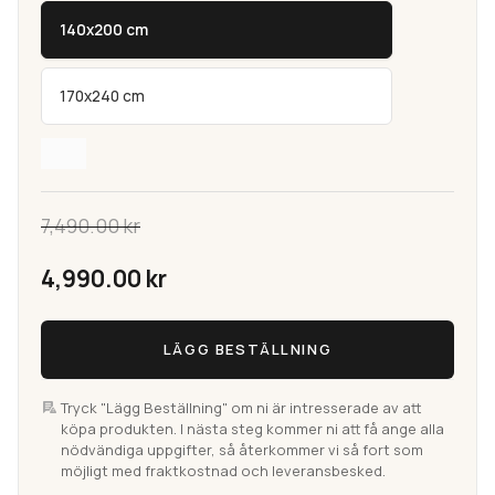
140x200 cm
170x240 cm
7,490.00
kr
Det
4,990.00
kr
ursprungliga
Patchwork
Det
LÄGG BESTÄLLNING
Vintage
priset
Multi
nuvarande
Gul/Orange
Tryck "Lägg Beställning" om ni är intresserade av att
var:
köpa produkten. I nästa steg kommer ni att få ange alla
priset
Patchworkmatta
nödvändiga uppgifter, så återkommer vi så fort som
från
möjligt med fraktkostnad och leveransbesked.
7,490.00 kr.
Turkiet